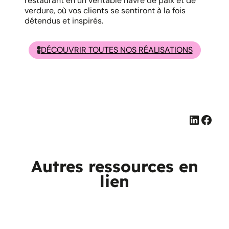
restaurant en un véritable havre de paix et de
verdure, où vos clients se sentiront à la fois
détendus et inspirés.
DÉCOUVRIR TOUTES NOS RÉALISATIONS
Linked
Face
Autres ressources en
lien