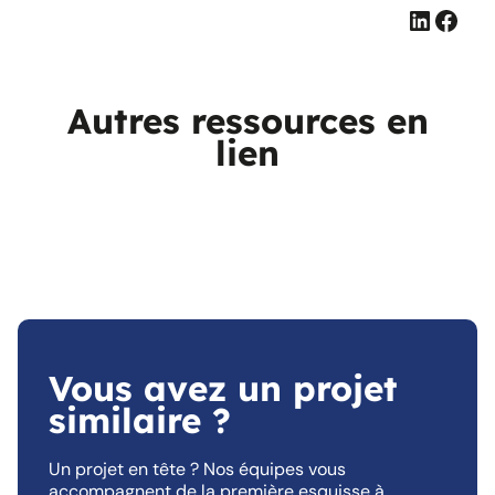
Linked
Face
Autres ressources en
lien
Vous avez un projet
similaire ?
Un projet en tête ? Nos équipes vous
accompagnent de la première esquisse à