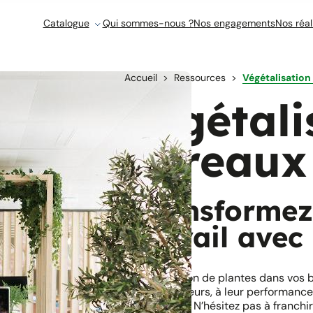
Catalogue
Qui sommes-nous ?
Nos engagements
Nos réal
Accueil
Ressources
Végétalisation
Végétali
bureaux
Transformez
travail avec
L’intégration de plantes dans vos 
collaborateurs, à leur performance 
entreprise. N’hésitez pas à franchir