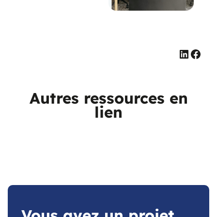
Linked
Face
Autres ressources en
lien
Vous avez un projet