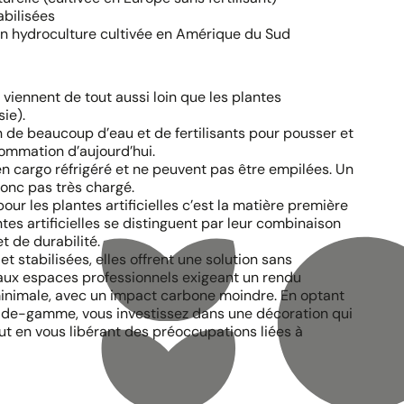
abilisées
en hydroculture cultivée en Amérique du Sud
 viennent de tout aussi loin que les plantes
ie).
n de beaucoup d’eau et de fertilisants pour pousser et
ommation d’aujourd’hui.
en cargo réfrigéré et ne peuvent pas être empilées. Un
donc pas très chargé.
r les plantes artificielles c’est la matière première
ntes artificielles se distinguent par leur combinaison
t de durabilité.
 stabilisées, elles offrent une solution sans
aux espaces professionnels exigeant un rendu
nimale, avec un impact carbone moindre. En optant
ut-de-gamme, vous investissez dans une décoration qui
ut en vous libérant des préoccupations liées à