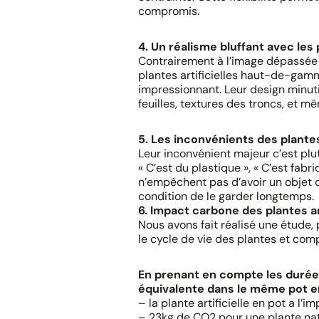
compromis.
4. Un réalisme bluffant avec l
Contrairement à l’image dépassée d
plantes artificielles haut-de-gamme
impressionnant. Leur design minuti
feuilles, textures des troncs, et mê
5. Les inconvénients des plantes 
Leur inconvénient majeur c’est plu
« C’est du plastique », « C’est fab
n’empêchent pas d’avoir un objet d
condition de le garder longtemps.
6. Impact carbone des plantes art
Nous avons fait réalisé une étude, 
le cycle de vie des plantes et co
En prenant en compte les durées
équivalente dans le même pot en 
– la plante artificielle en pot a l’
– 23kg de CO2 pour une plante natu