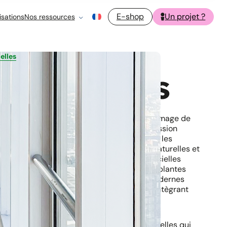
E-shop
Un projet ?
isations
Nos ressources
ielles
rtificielles
nel joue un rôle essentiel : il reflète votre image de
 collaborateurs et crée une première impression
les éléments de décoration les plus prisés, les
x. Entre l’entretien exigeant des plantes naturelles et
es conditions inadaptées, les plantes artificielles
e alternative idéale. Loin des clichés des plantes
sible aujourd’hui de trouver des créations modernes
alisme, une durabilité exceptionnelle, et s’intègrant
onnements.
fre, comment bien choisir les plantes artificielles qui