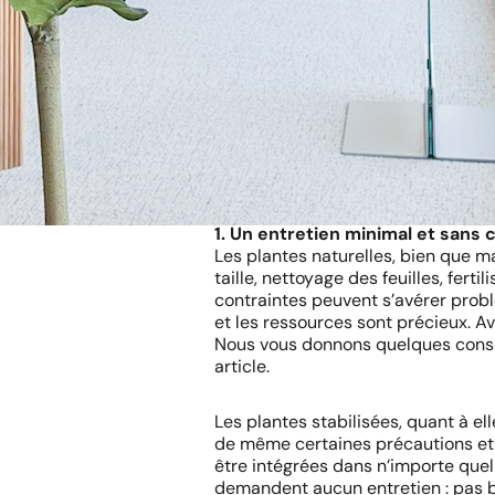
sublimeront votre espace professi
Dans ce guide complet, nous répon
un choix éclairé sur les plantes ar
Pourquoi cho
artificielles 
1. Un entretien minimal et sans 
Les plantes naturelles, bien que m
taille, nettoyage des feuilles, ferti
contraintes peuvent s’avérer prob
et les ressources sont précieux. A
Nous vous donnons quelques conseil
article.
Les plantes stabilisées, quant à el
de même certaines précautions et 
être intégrées dans n’importe quel 
demandent aucun entretien : pas bes