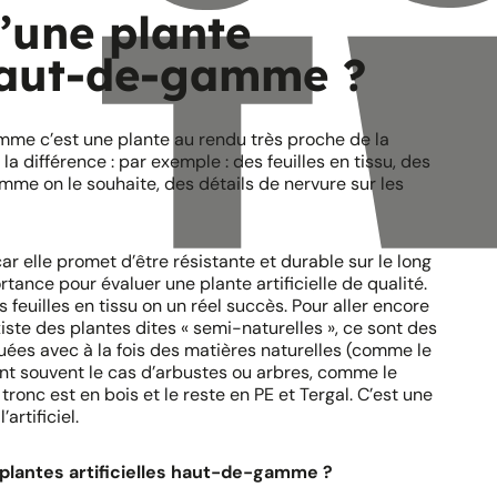
’une plante
 haut-de-gamme ?
mme c’est une plante au rendu très proche de la
 la différence : par exemple : des feuilles en tissu, des
mme on le souhaite, des détails de nervure sur les
car elle promet d’être résistante et durable sur le long
tance pour évaluer une plante artificielle de qualité.
 feuilles en tissu on un réel succès. Pour aller encore
existe des plantes dites « semi-naturelles », ce sont des
uées avec à la fois des matières naturelles (comme le
 sont souvent le cas d’arbustes ou arbres, comme le
ur tronc est en bois et le reste en PE et Tergal. C’est une
artificiel.
plantes artificielles haut-de-gamme ?