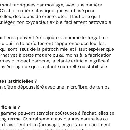
les sont fabriquées par moulage, avec une matière
C’est la matière plastique qui est utilisé pour
lles, des tubes de crème, etc… Il faut dire qu’il
st légèr, non oxydable, flexible, facilement nettoyable
matières peuvent être ajoutées comme le Tergal : un
le qui imite parfaitement l’apparence des feuilles.
i sont issus de la pétrochimie, et il faut espérer que
ernatives à cette matière ou au moins à la fabrication
mes d’impact carbone, la plante artificielle grâce à
lus écologique que la plante naturelle ou stabilisée.
s artificielles ?
soin d’être dépoussiéré avec une microfibre, de temps
.
ficielle ?
de-gamme peuvent sembler coûteuses à l’achat, elles se
ong terme. Contrairement aux plantes naturelles ou
un frais d’entretien (arrosage, engrais, remplacement