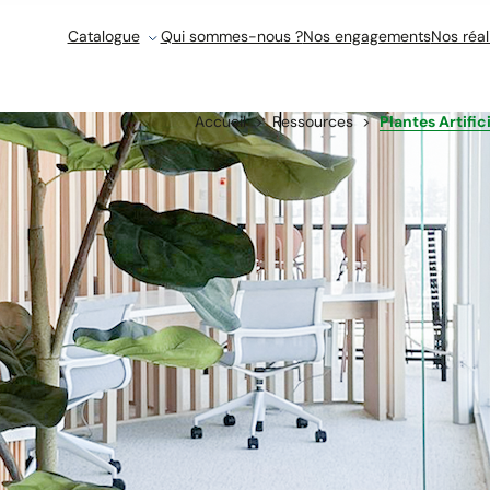
Catalogue
Qui sommes-nous ?
Nos engagements
Nos réal
Accueil
Ressources
Plantes Artific
Plantes A
L’esthétique d’un espace profession
marque, influence l’humeur de vos
mémorable pour vos clients. Parmi 
plantes occupent une place de choi
le risque de les voir dépérir dans d
haut-de-gamme se révèlent être un
artificielles démodées, il est pos
avec un rendu visuel bluffant de ré
parfaitement à tous types d’envir
Pourtant, face à la diversité de l’of