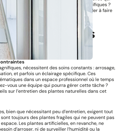
onnel tout en répondant à vos besoins spécifiques ?
drons à toutes vos questions pour vous aider à faire
tificielles haut-de-gamme.
isir des plantes
?
contraintes
agnifiques, nécessitent des soins constants : arrosage,
lisation, et parfois un éclairage spécifique. Ces
lématiques dans un espace professionnel où le temps
vez-vous une équipe qui pourra gérer cette tâche ?
s sur l’entretien des plantes naturelles dans cet
les, bien que nécessitant peu d’entretien, exigent tout
sont toujours des plantes fragiles qui ne peuvent pas
espace. Les plantes artificielles, en revanche, ne
oin d’arroser, ni de surveiller l’humidité ou la