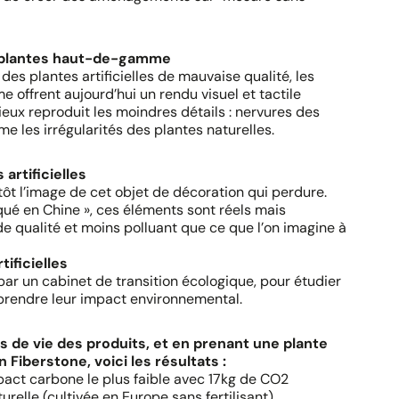
es plantes haut-de-gamme
es plantes artificielles de mauvaise qualité, les
 offrent aujourd’hui un rendu visuel et tactile
eux reproduit les moindres détails : nervures des
me les irrégularités des plantes naturelles.
artificielles
tôt l’image de cet objet de décoration qui perdure.
riqué en Chine », ces éléments sont réels mais
e qualité et moins polluant que ce que l’on imagine à
ificielles
par un cabinet de transition écologique, pour étudier
mprendre leur impact environnemental.
 de vie des produits, et en prenant une plante
Fiberstone, voici les résultats :
impact carbone le plus faible avec 17kg de CO2
relle (cultivée en Europe sans fertilisant)