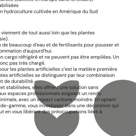
abilisées
en hydroculture cultivée en Amérique du Sud
 viennent de tout aussi loin que les plantes
ie).
n de beaucoup d’eau et de fertilisants pour pousser et
ommation d’aujourd’hui.
en cargo réfrigéré et ne peuvent pas être empilées. Un
donc pas très chargé.
r les plantes artificielles c’est la matière première
ntes artificielles se distinguent par leur combinaison
t de durabilité.
 stabilisées, elles offrent une solution sans
aux espaces professionnels exigeant un rendu
nimale, avec un impact carbone moindre. En optant
ut-de-gamme, vous investissez dans une décoration qui
ut en vous libérant des préoccupations liées à