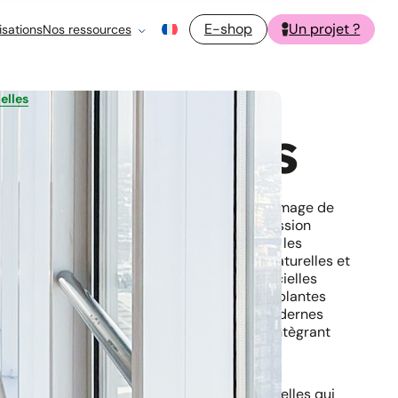
E-shop
Un projet ?
isations
Nos ressources
ielles
rtificielles
nel joue un rôle essentiel : il reflète votre image de
 collaborateurs et crée une première impression
les éléments de décoration les plus prisés, les
x. Entre l’entretien exigeant des plantes naturelles et
es conditions inadaptées, les plantes artificielles
e alternative idéale. Loin des clichés des plantes
sible aujourd’hui de trouver des créations modernes
alisme, une durabilité exceptionnelle, et s’intègrant
onnements.
fre, comment bien choisir les plantes artificielles qui