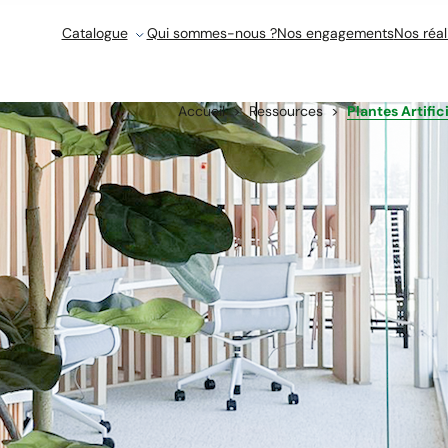
Catalogue
Qui sommes-nous ?
Nos engagements
Nos réal
Accueil
Ressources
Plantes Artific
Plantes A
L’esthétique d’un espace profession
marque, influence l’humeur de vos
mémorable pour vos clients. Parmi 
plantes occupent une place de choi
le risque de les voir dépérir dans d
haut-de-gamme se révèlent être un
artificielles démodées, il est pos
avec un rendu visuel bluffant de ré
parfaitement à tous types d’envir
Pourtant, face à la diversité de l’of