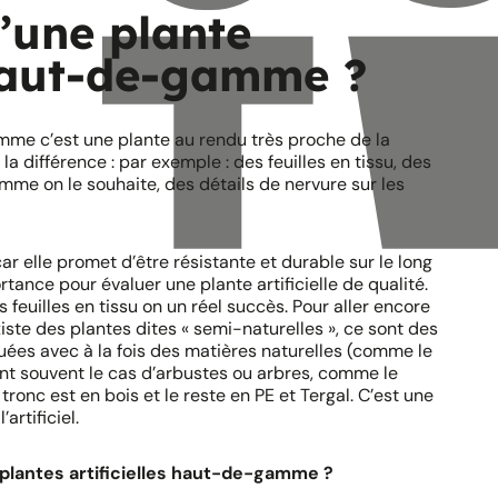
’une plante
 haut-de-gamme ?
mme c’est une plante au rendu très proche de la
 la différence : par exemple : des feuilles en tissu, des
mme on le souhaite, des détails de nervure sur les
car elle promet d’être résistante et durable sur le long
tance pour évaluer une plante artificielle de qualité.
 feuilles en tissu on un réel succès. Pour aller encore
existe des plantes dites « semi-naturelles », ce sont des
uées avec à la fois des matières naturelles (comme le
 sont souvent le cas d’arbustes ou arbres, comme le
ur tronc est en bois et le reste en PE et Tergal. C’est une
artificiel.
plantes artificielles haut-de-gamme ?