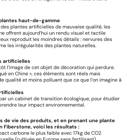
es plantes haut-de-gamme
es plantes artificielles de mauvaise qualité, les
 offrent aujourd’hui un rendu visuel et tactile
eux reproduit les moindres détails : nervures des
me les irrégularités des plantes naturelles.
artificielles
tôt l’image de cet objet de décoration qui perdure.
riqué en Chine », ces éléments sont réels mais
e qualité et moins polluant que ce que l’on imagine à
ificielles
par un cabinet de transition écologique, pour étudier
mprendre leur impact environnemental.
 de vie des produits, et en prenant une plante
Fiberstone, voici les résultats :
impact carbone le plus faible avec 17kg de CO2
relle (cultivée en Europe sans fertilisant)