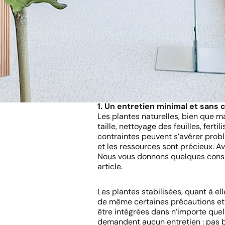
sublimeront votre espace professi
Dans ce guide complet, nous répon
un choix éclairé sur les plantes ar
Pourquoi cho
artificielles 
1. Un entretien minimal et sans 
Les plantes naturelles, bien que m
taille, nettoyage des feuilles, ferti
contraintes peuvent s’avérer prob
et les ressources sont précieux. A
Nous vous donnons quelques conseil
article.
Les plantes stabilisées, quant à el
de même certaines précautions et 
être intégrées dans n’importe quel 
demandent aucun entretien : pas bes