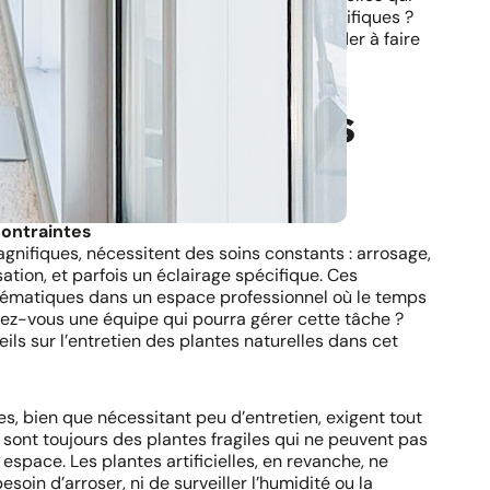
onnel tout en répondant à vos besoins spécifiques ?
drons à toutes vos questions pour vous aider à faire
tificielles haut-de-gamme.
isir des plantes
?
contraintes
agnifiques, nécessitent des soins constants : arrosage,
lisation, et parfois un éclairage spécifique. Ces
lématiques dans un espace professionnel où le temps
vez-vous une équipe qui pourra gérer cette tâche ?
s sur l’entretien des plantes naturelles dans cet
les, bien que nécessitant peu d’entretien, exigent tout
sont toujours des plantes fragiles qui ne peuvent pas
espace. Les plantes artificielles, en revanche, ne
oin d’arroser, ni de surveiller l’humidité ou la