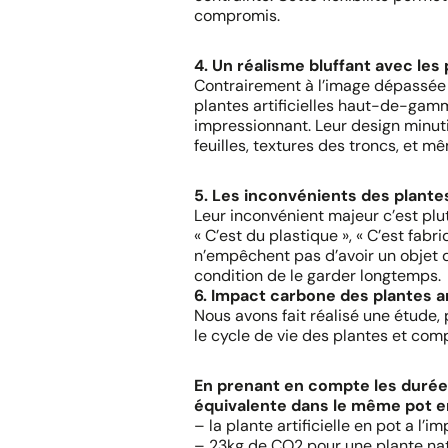
compromis.
4. Un réalisme bluffant avec l
Contrairement à l’image dépassée d
plantes artificielles haut-de-gamme
impressionnant. Leur design minuti
feuilles, textures des troncs, et mê
5. Les inconvénients des plantes 
Leur inconvénient majeur c’est plu
« C’est du plastique », « C’est fab
n’empêchent pas d’avoir un objet d
condition de le garder longtemps.
6. Impact carbone des plantes art
Nous avons fait réalisé une étude, 
le cycle de vie des plantes et co
En prenant en compte les durées
équivalente dans le même pot en 
– la plante artificielle en pot a l’
– 23kg de CO2 pour une plante natu