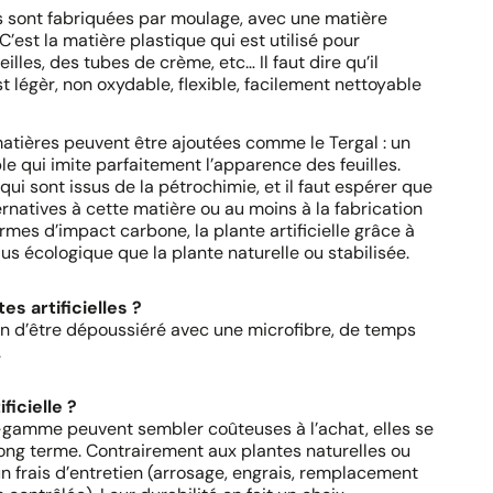
les sont fabriquées par moulage, avec une matière
C’est la matière plastique qui est utilisé pour
lles, des tubes de crème, etc… Il faut dire qu’il
st légèr, non oxydable, flexible, facilement nettoyable
matières peuvent être ajoutées comme le Tergal : un
le qui imite parfaitement l’apparence des feuilles.
i sont issus de la pétrochimie, et il faut espérer que
ernatives à cette matière ou au moins à la fabrication
mes d’impact carbone, la plante artificielle grâce à
lus écologique que la plante naturelle ou stabilisée.
s artificielles ?
soin d’être dépoussiéré avec une microfibre, de temps
.
ficielle ?
de-gamme peuvent sembler coûteuses à l’achat, elles se
ong terme. Contrairement aux plantes naturelles ou
un frais d’entretien (arrosage, engrais, remplacement