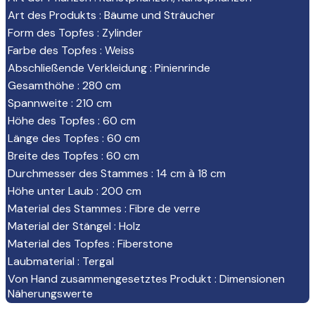
Art des Produkts
:
Bäume und Sträucher
Form des Topfes
:
Zylinder
Farbe des Topfes
:
Weiss
Abschließende Verkleidung
:
Pinienrinde
Gesamthöhe
:
280 cm
Spannweite
:
210 cm
Höhe des Topfes
:
60 cm
Länge des Topfes
:
60 cm
Breite des Topfes
:
60 cm
Durchmesser des Stammes
:
14 cm à 18 cm
Höhe unter Laub
:
200 cm
Material des Stammes
:
Fibre de verre
Material der Stängel
:
Holz
Material des Topfes
:
Fiberstone
Laubmaterial
:
Tergal
Von Hand zusammengesetztes Produkt
:
Dimensionen
Näherungswerte