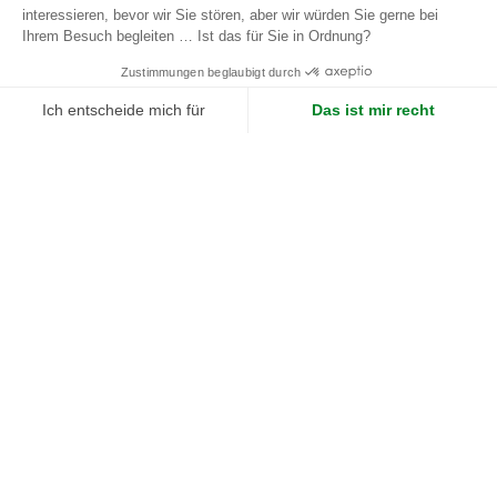
Art der Pflanzen
:
Kunstpflanzen
,
Kunstpflanzen
Art des Produkts
:
Bäume und Sträucher
Form des Topfes
:
Rund
Farbe des Topfes
:
Weiss
Abschließende Verkleidung
:
Pinienrinde
Gesamthöhe
:
250 cm
Spannweite
:
150 cm
Höhe des Topfes
:
50 cm
Länge des Topfes
:
50 cm
Breite des Topfes
:
50 cm
Durchmesser des Stammes
:
7 cm
Höhe unter Laub
:
130 cm
Material des Stammes
:
Bois
Material des Topfes
:
Fiberstone
Laubmaterial
:
Tergal
Von Hand zusammengesetztes Produkt
:
Dimensionen
Näherungswerte