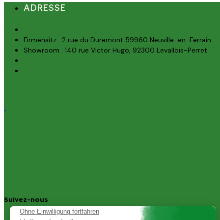
ADRESSE
Firmensitz : 2 rue du Duremont 59960 Neuville-en-Ferrain
Showroom : 140 rue Victor Hugo, 92300 Levallois-Perret
Suivez-nous