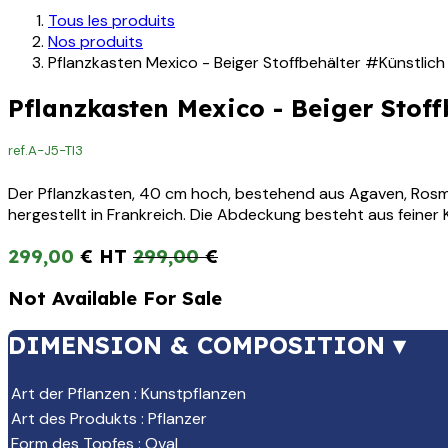
Tous les produits
Nos produits
Pflanzkasten Mexico - Beiger Stoffbehälter #Künstlich
Pflanzkasten Mexico - Beiger Stoff
ref.
A-J5-TI3
Der Pflanzkasten, 40 cm hoch, bestehend aus Agaven, Rosma
hergestellt in Frankreich. Die Abdeckung besteht aus feiner K
299,00
€
299,00
€
Not Available For Sale
DIMENSION & COMPOSITION ▾
Art der Pflanzen
:
Kunstpflanzen
Art des Produkts
:
Pflanzer
Form des Topfes
:
Oval