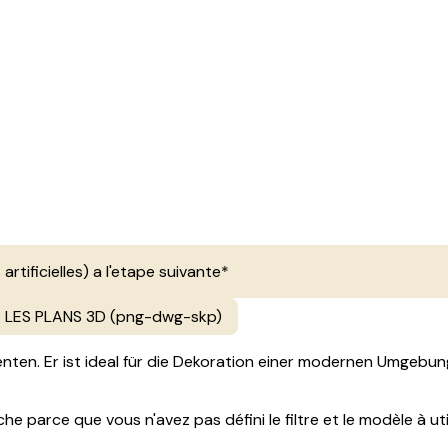
 artificielles) a l'etape suivante*
LES PLANS 3D (png-dwg-skp)
ten. Er ist ideal für die Dekoration einer modernen Umgebung
e parce que vous n'avez pas défini le filtre et le modèle à util