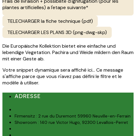
Frais de livraison + possibilite d'ignifugation (pour les
plantes artificielles) a l'etape suivante*
TELECHARGER la fiche technique (pdf)
TELECHARGER LES PLANS 3D (png-dwg-skp)
Die Europäische Kollektion bietet eine einfache und
lebendige Vegetation. Pachira und Weide mildern den Raum
mit einer Geste ab.
Votre snippet dynamique sera affiché ici... Ce message
s'affiche parce que vous n'avez pas défini le filtre et le
modèle à utiliser.
ADRESSE
Firmensitz : 2 rue du Duremont 59960 Neuville-en-Ferrain
Showroom : 140 rue Victor Hugo, 92300 Levallois-Perret