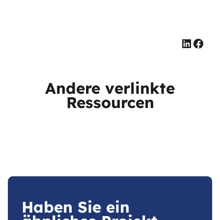
Linked
Face
Andere verlinkte
Ressourcen
Haben Sie ein