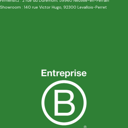
Firmensitz : 2 rue du Duremont 59960 Neuville-en-Ferrain
Showroom : 140 rue Victor Hugo, 92300 Levallois-Perret