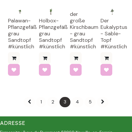
der
Palawan-
Holbox-
große
Der
Pflanzgefäß
Pflanzgefäß
Kirschbaum
Eukalyptus
grau
grau
- grau
- Sable-
Sandtopf
Sandtopf
Sandtopf
Topf
#künstlich
#künstlich
#künstlich
#Künstlich
1
2
3
4
5
ADRESSE