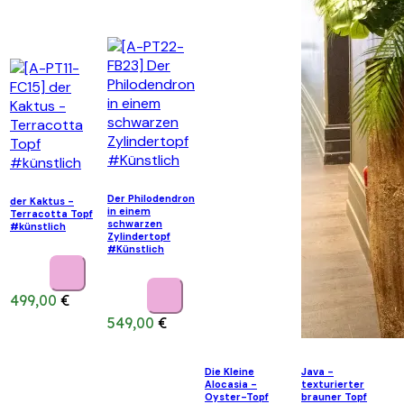
Der Philodendron
der Kaktus -
in einem
Terracotta Topf
schwarzen
#künstlich
Zylindertopf
#Künstlich
499,00
€
549,00
€
Die Kleine
Java -
Alocasia -
texturierter
Oyster-Topf
brauner Topf