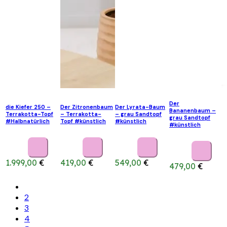
Der
die Kiefer 250 –
Der Zitronenbaum
Der Lyrata-Baum
Bananenbaum –
Terrakotta-Topf
– Terrakotta-
– grau Sandtopf
grau Sandtopf
#Halbnatürlich
Topf #künstlich
#künstlich
#künstlich
1.999,00
€
419,00
€
549,00
€
479,00
€
2
3
4