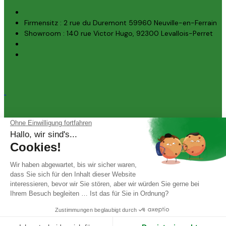
Firmensitz : 2 rue du Duremont 59960 Neuville-en-Ferrain
Showroom : 140 rue Victor Hugo, 92300 Levallois-Perret