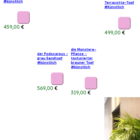
#künstlich
Terracotta-Topf
#Künstlich
459,00
€
499,00
€
die Monstera-
der Podocarpus -
Pflanze -
grau Sandtopf
texturierter
#künstlich
brauner Topf
#künstlich
569,00
€
319,00
€