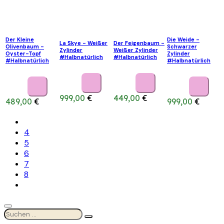
Der Kleine
Die Weide -
La Skye - Weißer
Der Feigenbaum -
Olivenbaum -
Schwarzer
Zylinder
Weißer Zylinder
Oyster-Topf
Zylinder
#Halbnatürlich
#Halbnatürlich
#Halbnatürlich
#Halbnatürlich
999,00
€
449,00
€
489,00
€
999,00
€
4
5
6
7
8