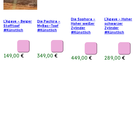
Die Sophora -
L'Agave - Hoher
L'Agave - Beiger
Die Pachira -
Hoher weißer
schwarzer
Stofftopf
MyBac-Topf
Zylinder
Zylinder
#Künstlich
#Künstlich
#Künstlich
#Künstlich
149,00
€
349,00
€
449,00
€
289,00
€