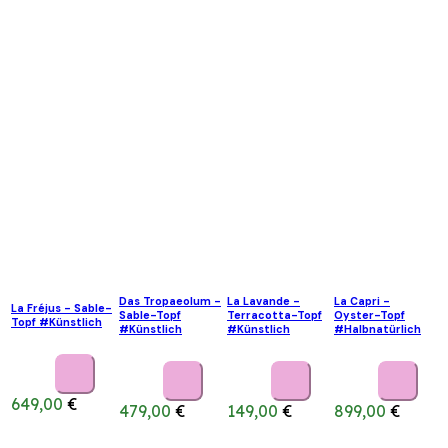
Das Tropaeolum -
La Lavande -
La Capri -
La Fréjus - Sable-
Sable-Topf
Terracotta-Topf
Oyster-Topf
Topf #Künstlich
#Künstlich
#Künstlich
#Halbnatürlich
649,00
€
479,00
€
149,00
€
899,00
€