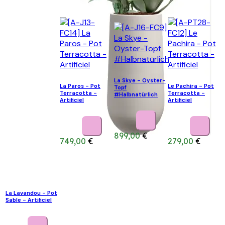
La Skye - Oyster-
La Paros - Pot
Le Pachira - Pot
Topf
Terracotta -
Terracotta -
#Halbnatürlich
Artificiel
Artificiel
899,00
€
749,00
€
279,00
€
La Lavandou - Pot
Sable - Artificiel