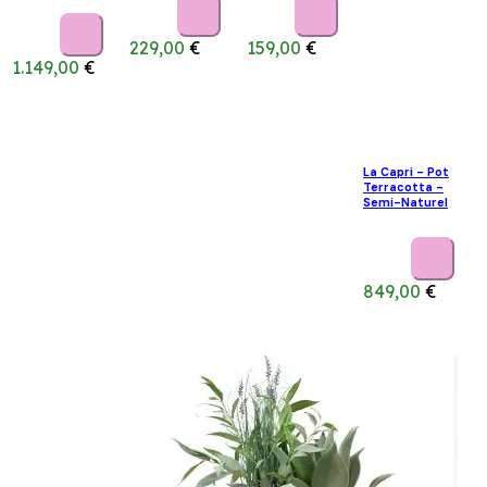
229,00
€
159,00
€
1.149,00
€
La Capri - Pot
Terracotta -
Semi-Naturel
849,00
€