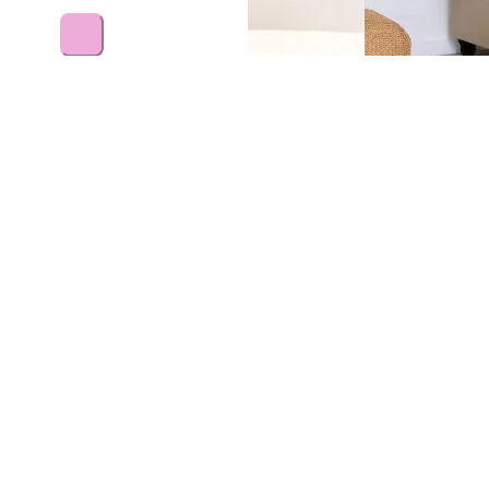
199,00
€
Le Saule - Pot
Das Tropaeolum -
LUDIQ Acoustic
Sable - Semi-
Beiger Stofftopf
Plant Divider
Naturel
#Künstlich
3.299,00
€
979,00
€
469,00
€
1
2
3
4
5