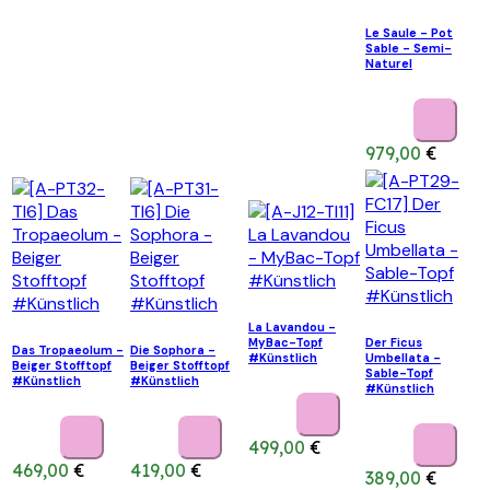
Le Saule - Pot
Sable - Semi-
Naturel
979,00
€
La Lavandou -
MyBac-Topf
Der Ficus
Das Tropaeolum -
Die Sophora -
#Künstlich
Umbellata -
Beiger Stofftopf
Beiger Stofftopf
Sable-Topf
#Künstlich
#Künstlich
#Künstlich
499,00
€
469,00
€
419,00
€
389,00
€