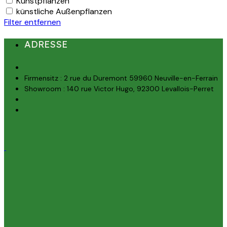
Kunstpflanzen
künstliche Außenpflanzen
Filter entfernen
ADRESSE
Firmensitz : 2 rue du Duremont 59960 Neuville-en-Ferrain
Showroom : 140 rue Victor Hugo, 92300 Levallois-Perret