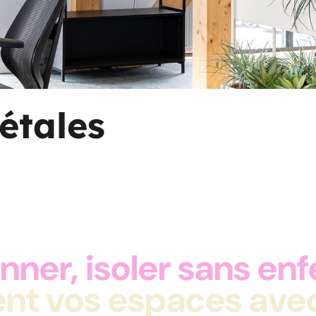
étales
nner, isoler sans en
nt vos espaces avec