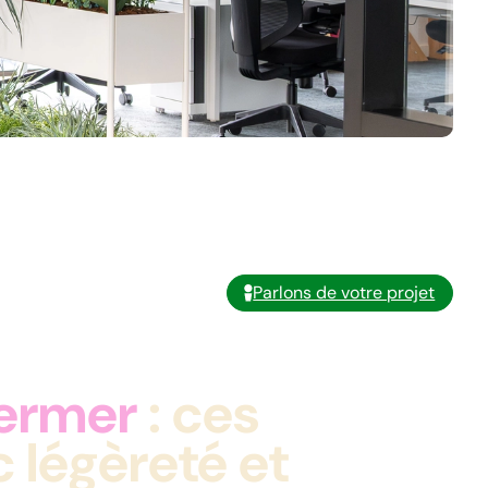
Parlons de votre projet
fermer
: ces
 légèreté et