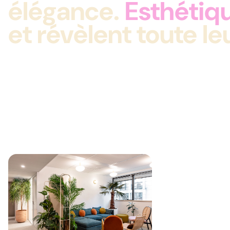
élégance.
Esthétiqu
et révèlent toute le