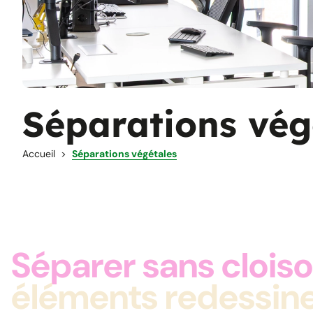
Séparations vég
Accueil
Séparations végétales
Séparer sans cloiso
éléments redessine