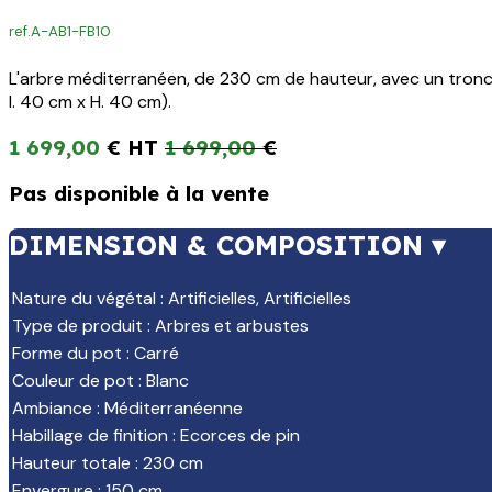
ref.
A-AB1-FB10
L'arbre méditerranéen, de 230 cm de hauteur, avec un tronc e
l. 40 cm x H. 40 cm).
1 699,00
€
1 699,00
€
Pas disponible à la vente
DIMENSION & COMPOSITION ▾
Nature du végétal
:
Artificielles
,
Artificielles
Type de produit
:
Arbres et arbustes
Forme du pot
:
Carré
Couleur de pot
:
Blanc
Ambiance
:
Méditerranéenne
Habillage de finition
:
Ecorces de pin
Hauteur totale
:
230 cm
Envergure
:
150 cm