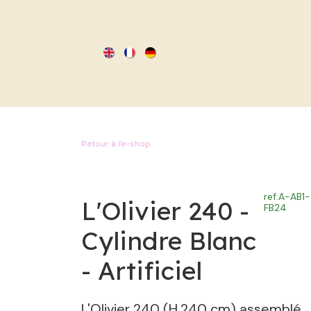
SE RENDRE AU CONTENU
Retour à l'e-shop
ref.
A-AB1-
L'Olivier 240 -
FB24
Cylindre Blanc
- Artificiel
L'Olivier 240 (H.240 cm) assemblé