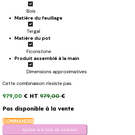
Bois
Matière du feuillage
Tergal
Matière du pot
Ficonstone
Produit assemblé à la main
Dimensions approximatives
Cette combinaison n'existe pas.
979,00
€
979,00
€
Pas disponible à la vente
COMMANDER
Ajouter à la liste de s​o​uh​aits