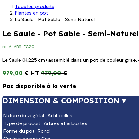
Tous les produits
Plantes en pot
Le Saule - Pot Sable - Semi-Naturel
Le Saule - Pot Sable - Semi-Naturel
ref.
A-AB11-FC20
Le Saule (H.225 cm) assemblé dans un pot de couleur grise, en
979,00
€
979,00
€
Pas disponible à la vente
DIMENSION & COMPOSITION ▾
Nature du végétal
:
Artificielles
Type de produit
:
Arbres et arbustes
Forme du pot
:
Rond
Couleur de pot
:
Gris