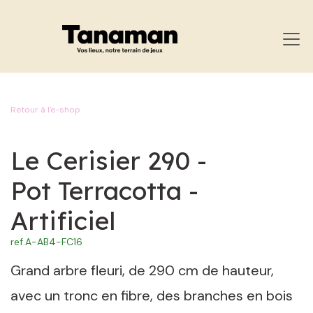
SE RENDRE AU CONTENU
Retour à l'e-shop
Le Cerisier 290 -
Pot Terracotta -
Artificiel
ref.
A-AB4-FC16
Grand arbre fleuri, de 290 cm de hauteur,
avec un tronc en fibre, des branches en bois