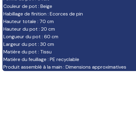
Couleur de pot
:
Beige
Habillage de finition
:
Ecorces de pin
Hauteur totale
:
70 cm
Hauteur du pot
:
20 cm
Longueur du pot
:
60 cm
Largeur du pot
:
30 cm
Matière du pot
:
Tissu
Matière du feuillage
:
PE recyclable
Produit assemblé à la main
:
Dimensions approximatives