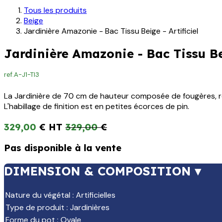
Tous les produits
Beige
Jardinière Amazonie - Bac Tissu Beige - Artificiel
Jardinière Amazonie - Bac Tissu Bei
ref.
A-J1-TI3
La Jardinière de 70 cm de hauteur composée de fougères, rom
L'habillage de finition est en petites écorces de pin.
329,00
€
329,00
€
Pas disponible à la vente
DIMENSION & COMPOSITION ▾
Nature du végétal
:
Artificielles
Type de produit
:
Jardinières
Forme du pot
:
Ovale