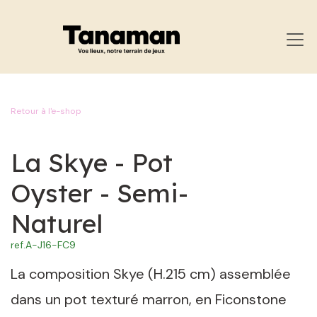
SE RENDRE AU CONTENU
Retour à l'e-shop
La Skye - Pot
Oyster - Semi-
Naturel
ref.
A-J16-FC9
La composition Skye (H.215 cm) assemblée
dans un pot texturé marron, en Ficonstone