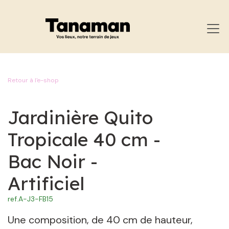
SE RENDRE AU CONTENU
Retour à l'e-shop
Jardinière Quito
Tropicale 40 cm -
Bac Noir -
Artificiel
ref.
A-J3-FB15
Une composition, de 40 cm de hauteur,