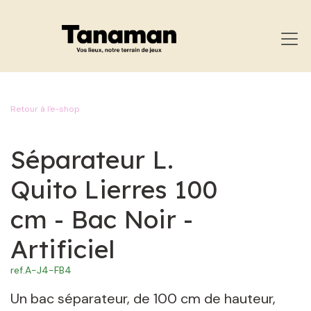
SE RENDRE AU CONTENU
Retour à l'e-shop
Séparateur L.
Quito Lierres 100
cm - Bac Noir -
Artificiel
ref.
A-J4-FB4
Un bac séparateur, de 100 cm de hauteur,