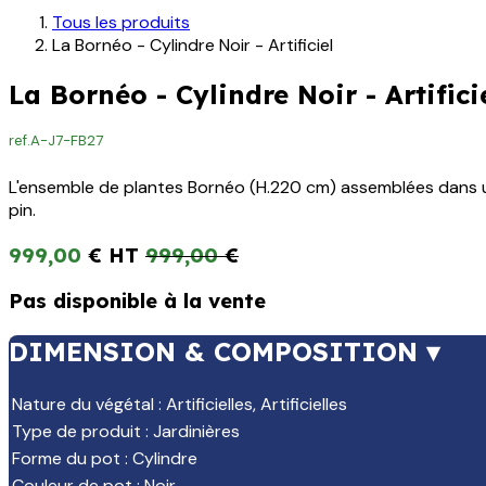
Tous les produits
La Bornéo - Cylindre Noir - Artificiel
La Bornéo - Cylindre Noir - Artifici
ref.
A-J7-FB27
L'ensemble de plantes Bornéo (H.220 cm) assemblées dans une 
pin.
999,00
€
999,00
€
Pas disponible à la vente
DIMENSION & COMPOSITION ▾
Nature du végétal
:
Artificielles
,
Artificielles
Type de produit
:
Jardinières
Forme du pot
:
Cylindre
Couleur de pot
:
Noir