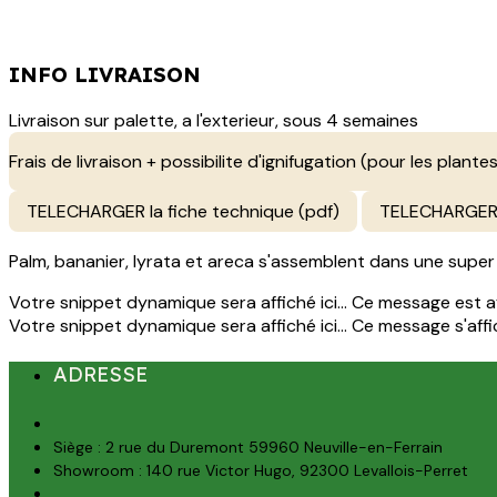
INFO LIVRAISON
Livraison sur palette, a l'exterieur, sous 4 semaines
Frais de livraison + possibilite d'ignifugation (pour les plantes
TELECHARGER la fiche technique (pdf)
TELECHARGER 
Palm, bananier, lyrata et areca s'assemblent dans une super 
Votre snippet dynamique sera affiché ici... Ce message est aff
Votre snippet dynamique sera affiché ici... Ce message s'affich
ADRESSE
Siège : 2 rue du Duremont 59960 Neuville-en-Ferrain
Showroom : 140 rue Victor Hugo, 92300 Levallois-Perret