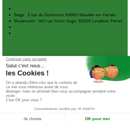
Siège : 2 rue du Duremont 59960 Neuville-en-Ferrain
Showroom : 140 rue Victor Hugo, 92300 Levallois-Perret