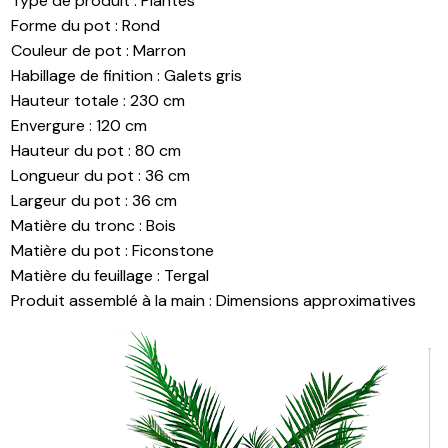
Type de produit
:
Plantes
Forme du pot
:
Rond
Couleur de pot
:
Marron
Habillage de finition
:
Galets gris
Hauteur totale
:
230 cm
Envergure
:
120 cm
Hauteur du pot
:
80 cm
Longueur du pot
:
36 cm
Largeur du pot
:
36 cm
Matière du tronc
:
Bois
Matière du pot
:
Ficonstone
Matière du feuillage
:
Tergal
Produit assemblé à la main
:
Dimensions approximatives