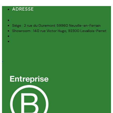
ADRESSE
Siège : 2 rue du Duremont 59960 Neuville-en-Ferrain
Showroom : 140 rue Victor Hugo, 92300 Levallois-Perret