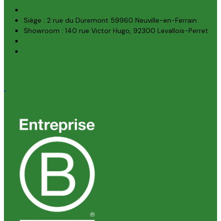
Siège : 2 rue du Duremont 59960 Neuville-en-Ferrain
Showroom : 140 rue Victor Hugo, 92300 Levallois-Perret