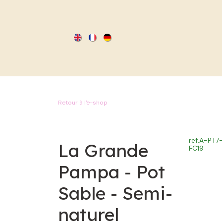
SE RENDRE AU CONTENU
Retour à l'e-shop
ref.
A-PT7
La Grande
FC19
Pampa - Pot
Sable - Semi-
naturel