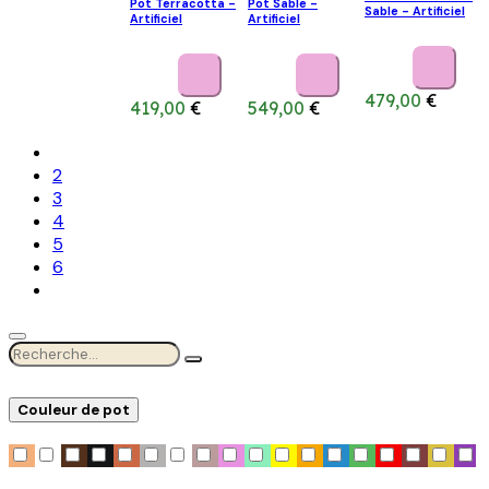
Pot Terracotta -
Pot Sable -
Sable - Artificiel
Artificiel
Artificiel
479,00
€
419,00
€
549,00
€
2
3
4
5
6
Couleur de pot