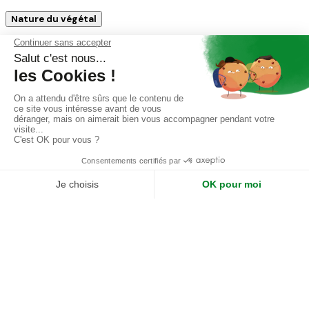
Nature du végétal
Stabilisées
Naturelles
Artificielles
Artificielles extérieures
Supprimer les filtres
ADRESSE
Siège : 2 rue du Duremont 59960 Neuville-en-Ferrain
Showroom : 140 rue Victor Hugo, 92300 Levallois-Perret