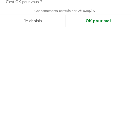
Rouge
Bordeau
Ocre
Multicolore
Nos produits
Collections
Beige
Sable
Oyster
Terracotta
Beige
MyBac