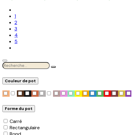
1
2
3
4
5
Couleur de pot
Forme du pot
Carré
Rectangulaire
Rond