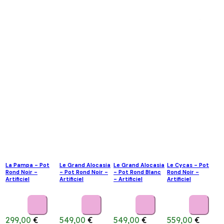
La Pampa - Pot
Le Grand Alocasia
Le Grand Alocasia
Le Cycas - Pot
Rond Noir -
- Pot Rond Noir -
- Pot Rond Blanc
Rond Noir -
Artificiel
Artificiel
- Artificiel
Artificiel
299,00
€
549,00
€
549,00
€
559,00
€