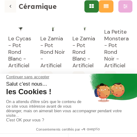
Céramique
La Petite
Le Cycas
Le Zamia
Le Zamia
Monstera
- Pot
- Pot
- Pot
- Pot
Rond
Rond Noir
Rond
Rond
Blanc -
-
Blanc -
Noir -
Artificiel
Artificiel
Artificiel
Artificiel
La Petite
Le Petit
Monstera
Alocasia
- Pot
Le Palm -
Le Palm -
- Pot
Rond
Pot Rond
Pot Rond
Rond