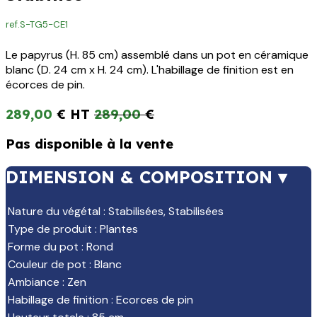
ref.
S-TG5-CE1
Le papyrus (H. 85 cm) assemblé dans un pot en céramique
blanc (D. 24 cm x H. 24 cm). L'habillage de finition est en
écorces de pin.
289,00
€
289,00
€
Pas disponible à la vente
DIMENSION & COMPOSITION ▾
Nature du végétal
:
Stabilisées
,
Stabilisées
Type de produit
:
Plantes
Forme du pot
:
Rond
Couleur de pot
:
Blanc
Ambiance
:
Zen
Habillage de finition
:
Ecorces de pin