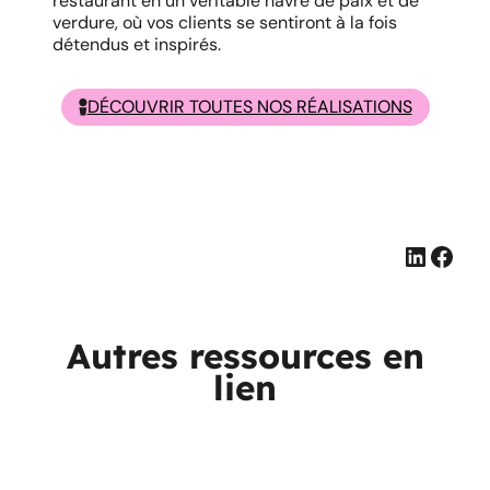
restaurant en un véritable havre de paix et de
verdure, où vos clients se sentiront à la fois
détendus et inspirés.
DÉCOUVRIR TOUTES NOS RÉALISATIONS
Linked
Face
Autres ressources en
lien