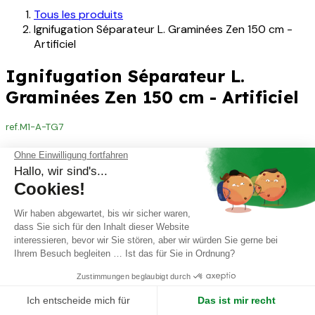
Tous les produits
Ignifugation Séparateur L. Graminées Zen 150 cm -
Artificiel
Ignifugation Séparateur L.
Graminées Zen 150 cm - Artificiel
ref.
M1-A-TG7
40,00
€
40,00
€
Not Available For Sale
DIMENSION & COMPOSITION ▾
Cette combinaison n'existe pas.