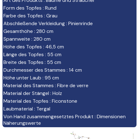
Art des Produkts
:
Bäume und Sträucher
Form des Topfes
:
Rund
Farbe des Topfes
:
Grau
Abschließende Verkleidung
:
Pinienrinde
Gesamthöhe
:
280 cm
Spannweite
:
280 cm
Höhe des Topfes
:
46,5 cm
Länge des Topfes
:
55 cm
Breite des Topfes
:
55 cm
Durchmesser des Stammes
:
14 cm
Höhe unter Laub
:
95 cm
Material des Stammes
:
Fibre de verre
Material der Stängel
:
Holz
Material des Topfes
:
Ficonstone
Laubmaterial
:
Tergal
Von Hand zusammengesetztes Produkt
:
Dimensionen
Näherungswerte