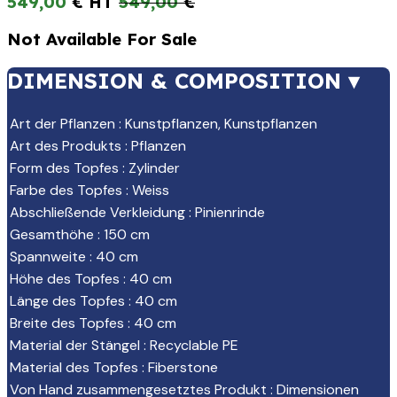
549,00
€
549,00
€
Not Available For Sale
DIMENSION & COMPOSITION ▾
Art der Pflanzen
:
Kunstpflanzen
,
Kunstpflanzen
Art des Produkts
:
Pflanzen
Form des Topfes
:
Zylinder
Farbe des Topfes
:
Weiss
Abschließende Verkleidung
:
Pinienrinde
Gesamthöhe
:
150 cm
Spannweite
:
40 cm
Höhe des Topfes
:
40 cm
Länge des Topfes
:
40 cm
Breite des Topfes
:
40 cm
Material der Stängel
:
Recyclable PE
Material des Topfes
:
Fiberstone
Von Hand zusammengesetztes Produkt
:
Dimensionen