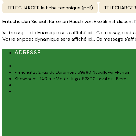
TELECHARGER la fiche technique (pdf)
TELECHARGER 
Entscheiden Sie sich für einen Hauch von Exotik mit diesem
Votre snippet dynamique sera affiché ici... Ce message est aff
Votre snippet dynamique sera affiché ici... Ce message s'affich
ADRESSE
Firmensitz : 2 rue du Duremont 59960 Neuville-en-Ferrain
Showroom : 140 rue Victor Hugo, 92300 Levallois-Perret