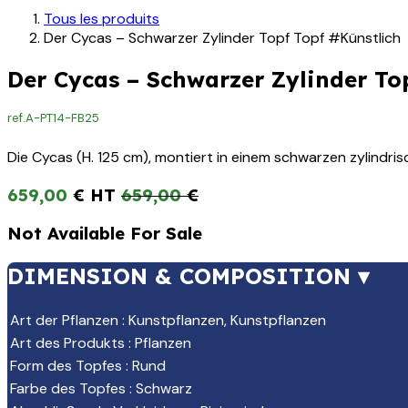
Tous les produits
Der Cycas – Schwarzer Zylinder Topf Topf #Künstlich
Der Cycas – Schwarzer Zylinder To
ref.
A-PT14-FB25
Die Cycas (H. 125 cm), montiert in einem schwarzen zylindri
659,00
€
659,00
€
Not Available For Sale
DIMENSION & COMPOSITION ▾
Art der Pflanzen
:
Kunstpflanzen
,
Kunstpflanzen
Art des Produkts
:
Pflanzen
Form des Topfes
:
Rund
Farbe des Topfes
:
Schwarz