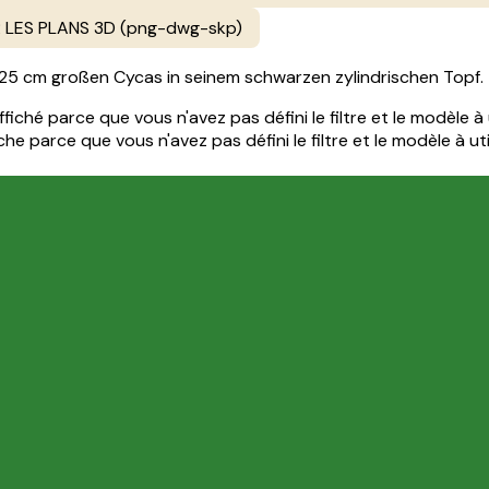
LES PLANS 3D (png-dwg-skp)
 125 cm großen Cycas in seinem schwarzen zylindrischen Topf.
iché parce que vous n'avez pas défini le filtre et le modèle à u
e parce que vous n'avez pas défini le filtre et le modèle à util