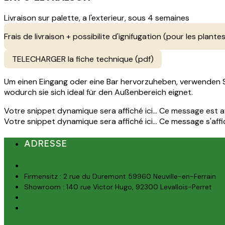
Livraison sur palette, a l'exterieur, sous 4 semaines
Frais de livraison + possibilite d'ignifugation (pour les plantes
TELECHARGER la fiche technique (pdf)
Um einen Eingang oder eine Bar hervorzuheben, verwenden Sie
wodurch sie sich ideal für den Außenbereich eignet.
Votre snippet dynamique sera affiché ici... Ce message est aff
Votre snippet dynamique sera affiché ici... Ce message s'affich
ADRESSE
Firmensitz : 2 rue du Duremont 59960 Neuville-en-Ferrain
Showroom : 140 rue Victor Hugo, 92300 Levallois-Perret