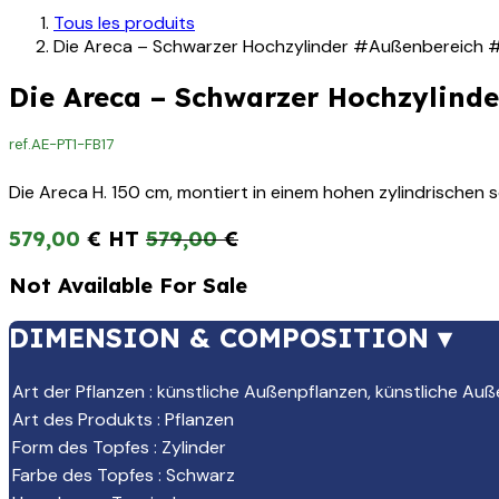
Tous les produits
Die Areca – Schwarzer Hochzylinder #Außenbereich #
Die Areca – Schwarzer Hochzylind
ref.
AE-PT1-FB17
Die Areca H. 150 cm, montiert in einem hohen zylindrischen sc
579,00
€
579,00
€
Not Available For Sale
DIMENSION & COMPOSITION ▾
Art der Pflanzen
:
künstliche Außenpflanzen
,
künstliche Auß
Art des Produkts
:
Pflanzen
Form des Topfes
:
Zylinder
Farbe des Topfes
:
Schwarz