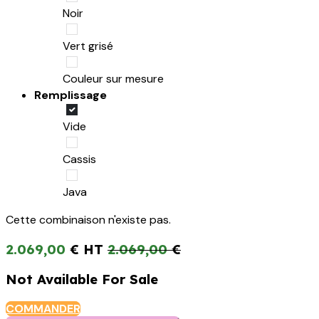
Noir
Vert grisé
Couleur sur mesure
Remplissage
Vide
Cassis
Java
Cette combinaison n'existe pas.
2.069,00
€
2.069,00
€
Not Available For Sale
COMMANDER