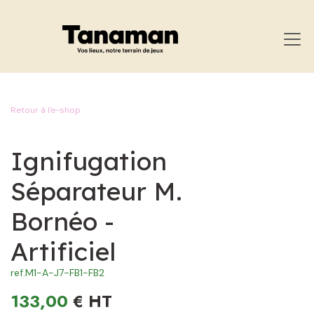
ZUM INHALT SPRINGEN
Retour à l'e-shop
Ignifugation
Séparateur M.
Bornéo -
Artificiel
ref.
M1-A-J7-FB1-FB2
133,00
€