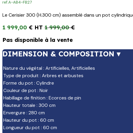
ref.
A-AB4-FB27
Le Cerisier 300 (H.300 cm) assemblé dans un pot cylindrique n
1 999,00
€
1 999,00
€
Pas disponible à la vente
DIMENSION & COMPOSITION ▾
Nature du végétal
:
Artificielles
,
Artificielles
Type de produit
:
Arbres et arbustes
Forme du pot
:
Cylindre
Couleur de pot
:
Noir
Habillage de finition
:
Ecorces de pin
Hauteur totale
:
300 cm
Envergure
:
280 cm
Hauteur du pot
:
60 cm
Longueur du pot
:
60 cm