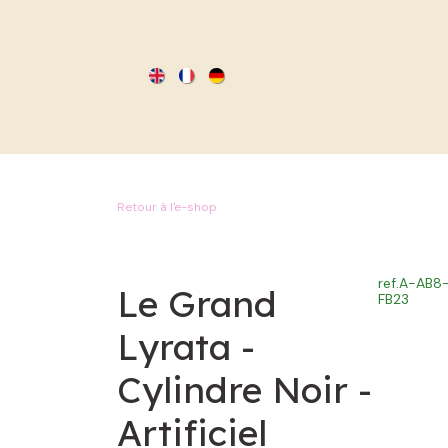
SE RENDRE AU CONTENU
Retour à l'e-shop
ref.
A-AB8
Le Grand
FB23
Lyrata -
Cylindre Noir -
Artificiel