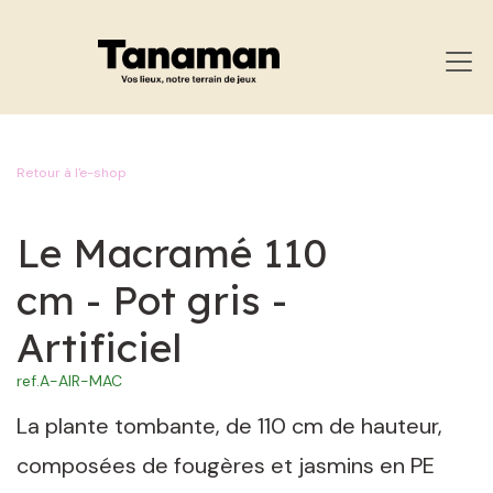
SE RENDRE AU CONTENU
Retour à l'e-shop
Le Macramé 110
cm - Pot gris -
Artificiel
ref.
A-AIR-MAC
La plante tombante, de 110 cm de hauteur,
composées de fougères et jasmins en PE