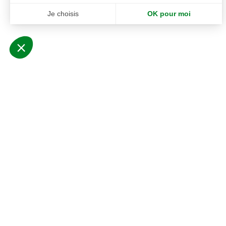
TELECHARGER LA FICHE TEC
Les Palm et Monstera composent l'ensemb
Java. Ils sont arrangés dans un bac
séparateur bas. A placer dans un hall de