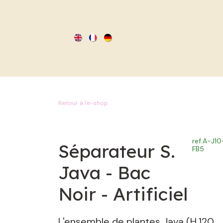
SE RENDRE AU CONTENU
Retour à l'e-shop
ref.
A-J10
Séparateur S.
FB5
Java - Bac
Noir - Artificiel
L'ensemble de plantes Java (H.120