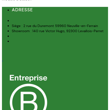
ADRESSE
Siège : 2 rue du Duremont 59960 Neuville-en-Ferrain
Showroom : 140 rue Victor Hugo, 92300 Levallois-Perret