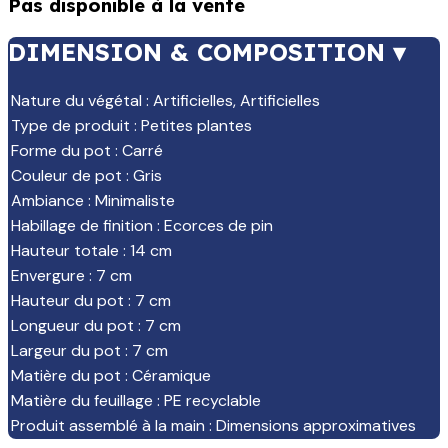
Pas disponible à la vente
DIMENSION & COMPOSITION ▾
Nature du végétal
:
Artificielles
,
Artificielles
Type de produit
:
Petites plantes
Forme du pot
:
Carré
Couleur de pot
:
Gris
Ambiance
:
Minimaliste
Habillage de finition
:
Ecorces de pin
Hauteur totale
:
14 cm
Envergure
:
7 cm
Hauteur du pot
:
7 cm
Longueur du pot
:
7 cm
Largeur du pot
:
7 cm
Matière du pot
:
Céramique
Matière du feuillage
:
PE recyclable
Produit assemblé à la main
:
Dimensions approximatives